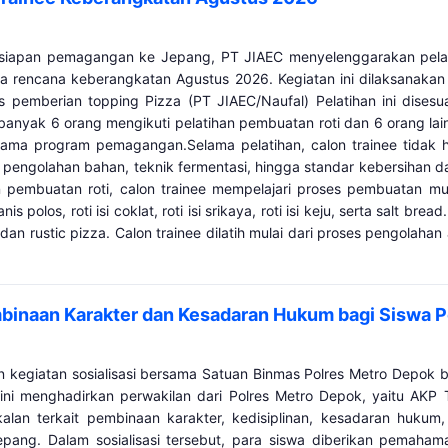
rsiapan pemagangan ke Jepang, PT JIAEC menyelenggarakan pelati
a rencana keberangkatan Agustus 2026. Kegiatan ini dilaksanakan 
s pemberian topping Pizza (PT JIAEC/Naufal) Pelatihan ini dis
ebanyak 6 orang mengikuti pelatihan pembuatan roti dan 6 orang la
elama program pemagangan.Selama pelatihan, calon trainee tidak 
engolahan bahan, teknik fermentasi, hingga standar kebersihan dan 
n pembuatan roti, calon trainee mempelajari proses pembuatan mul
is polos, roti isi coklat, roti isi srikaya, roti isi keju, serta salt 
, dan rustic pizza. Calon trainee dilatih mulai dari proses pengola
mbinaan Karakter dan Kesadaran Hukum bagi Siswa P
egiatan sosialisasi bersama Satuan Binmas Polres Metro Depok bag
ni menghadirkan perwakilan dari Polres Metro Depok, yaitu AKP Ta
lan terkait pembinaan karakter, kedisiplinan, kesadaran hukum,
ng. Dalam sosialisasi tersebut, para siswa diberikan pemahaman