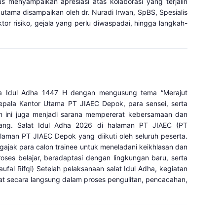
 menyampaikan apresiasi atas kolaborasi yang terjalin
tama disampaikan oleh dr. Nuradi Irwan, SpBS, Spesialis
or risiko, gejala yang perlu diwaspadai, hingga langkah-
ya Idul Adha 1447 H dengan mengusung tema “Merajut
epala Kantor Utama PT JIAEC Depok, para sensei, serta
an ini juga menjadi sarana mempererat kebersamaan dan
pang. Salat Idul Adha 2026 di halaman PT JIAEC (PT
aman PT JIAEC Depok yang diikuti oleh seluruh peserta.
ajak para calon trainee untuk meneladani keikhlasan dan
roses belajar, beradaptasi dengan lingkungan baru, serta
l Rifqi) Setelah pelaksanaan salat Idul Adha, kegiatan
bat secara langsung dalam proses pengulitan, pencacahan,