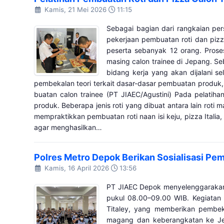
Kamis, 21 Mei 2026
11:15
Sebagai bagian dari rangkaian pe
pekerjaan pembuatan roti dan pizz
peserta sebanyak 12 orang. Prose
masing calon trainee di Jepang. S
bidang kerja yang akan dijalani s
pembekalan teori terkait dasar-dasar pembuatan produk, p
buatan calon trainee (PT JIAEC/Agustini) Pada pelatiha
produk. Beberapa jenis roti yang dibuat antara lain roti man
mempraktikkan pembuatan roti naan isi keju, pizza Italia
agar menghasilkan…
Polres Metro Depok Berikan Sosialisasi Pe
Kamis, 16 April 2026
13:56
PT JIAEC Depok menyelenggarakan k
pukul 08.00–09.00 WIB. Kegiatan i
Titaley, yang memberikan pembeka
magang dan keberangkatan ke Jepa