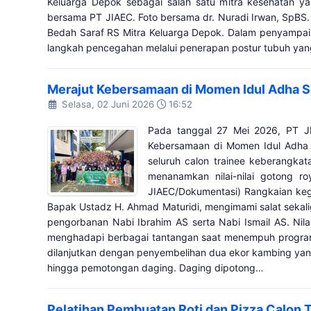
Keluarga Depok sebagai salah satu mitra kesehatan ya
bersama PT JIAEC. Foto bersama dr. Nuradi Irwan, SpBS.
Bedah Saraf RS Mitra Keluarga Depok. Dalam penyampaiann
langkah pencegahan melalui penerapan postur tubuh yan
Merajut Kebersamaan di Momen Idul Adha 
Selasa, 02 Juni 2026
16:52
Pada tanggal 27 Mei 2026, PT J
Kebersamaan di Momen Idul Adha S
seluruh calon trainee keberangka
menanamkan nilai-nilai gotong 
JIAEC/Dokumentasi) Rangkaian kegi
Bapak Ustadz H. Ahmad Maturidi, mengimami salat sekali
pengorbanan Nabi Ibrahim AS serta Nabi Ismail AS. Nilai
menghadapi berbagai tantangan saat menempuh program m
dilanjutkan dengan penyembelihan dua ekor kambing yang 
hingga pemotongan daging. Daging dipotong…
Pelatihan Pembuatan Roti dan Pizza Calon