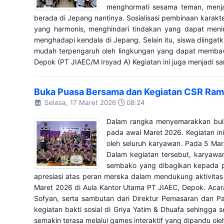
menghormati sesama teman, menja
berada di Jepang nantinya. Sosialisasi pembinaan karakt
yang harmonis, menghindari tindakan yang dapat menim
menghadapi kendala di Jepang. Selain itu, siswa diingat
mudah terpengaruh oleh lingkungan yang dapat membawa 
Depok (PT JIAEC/M Irsyad A) Kegiatan ini juga menjadi s
Buka Puasa Bersama dan Kegiatan CSR Ra
Selasa, 17 Maret 2026
08:24
Dalam rangka menyemarakkan bula
pada awal Maret 2026. Kegiatan ini
oleh seluruh karyawan. Pada 5 Mar
Dalam kegiatan tersebut, karyawa
sembako yang dibagikan kepada pa
apresiasi atas peran mereka dalam mendukung aktivita
Maret 2026 di Aula Kantor Utama PT JIAEC, Depok. Acara
Sofyan, serta sambutan dari Direktur Pemasaran dan 
kegiatan bakti sosial di Griya Yatim & Dhuafa sehingg
semakin terasa melalui games interaktif yang dipandu ol