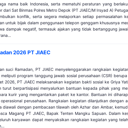
ga nama baik Indonesia, serta mematuhi peraturan yang berlaku
er dari Sat Binmas Polres Metro Depok (PT JIAEC/M Irsyad A) Petu
bulkan konflik, serta segera melaporkan setiap permasalahan ke
kan untuk bijak dalam penggunaan telepon genggam khususnya media
dampak negatif, termasuk ajakan yang tidak bertanggung jawab dar
arana…
madan 2026 PT JIAEC
n suci Ramadan, PT JIAEC menyelenggarakan rangkaian kegiatan
 meliputi program tanggung jawab sosial perusahaan (CSR) berupa 
et 2026, PT JIAEC melaksanakan kegiatan bakti sosial ke Griya Ya
n turut berpartisipasi menyalurkan bantuan kepada pihak yang me
ra kurir yang mengantarkan paket ke kantor. Bantuan ini dihara
s operasional perusahaan. Rangkaian kegiatan dilanjutkan dengan
 diawali dengan pembacaan tilawah oleh Azhar dan Ambar, kemudia
Pasca Magang PT JIAEC, Bapak Tenten Mangku Sapuan. Dalam kes
a seluruh karyawan dapat menyaksikan rangkaian kegiatan yang tel
eh…