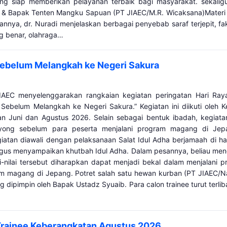
ng siap memberikan pelayanan terbaik bagi masyarakat. sekaligus
 & Bapak Tenten Mangku Sapuan (PT JIAEC/M.R. Wicaksana)Materi u
ya, dr. Nuradi menjelaskan berbagai penyebab saraf terjepit, fakt
g benar, olahraga…
Sebelum Melangkah ke Negeri Sakura
IAEC menyelenggarakan rangkaian kegiatan peringatan Hari Ra
ebelum Melangkah ke Negeri Sakura.” Kegiatan ini diikuti oleh K
tan Juni dan Agustus 2026. Selain sebagai bentuk ibadah, kegiat
royong sebelum para peserta menjalani program magang di Je
atan diawali dengan pelaksanaan Salat Idul Adha berjamaah di hal
gus menyampaikan khutbah Idul Adha. Dalam pesannya, beliau meng
-nilai tersebut diharapkan dapat menjadi bekal dalam menjalani p
agang di Jepang. Potret salah satu hewan kurban (PT JIAEC/Naufa
dipimpin oleh Bapak Ustadz Syuaib. Para calon trainee turut terli
 Trainee Keberangkatan Agustus 2026