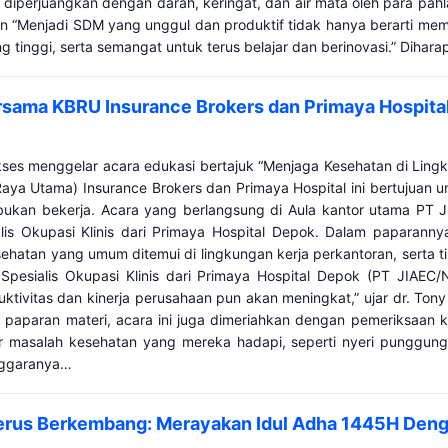
perjuangkan dengan darah, keringat, dan air mata oleh para pahla
 “Menjadi SDM yang unggul dan produktif tidak hanya berarti memi
ng tinggi, serta semangat untuk terus belajar dan berinovasi.” Diha
rsama KBRU Insurance Brokers dan Primaya Hospita
kses menggelar acara edukasi bertajuk “Menjaga Kesehatan di Lingk
aya Utama) Insurance Brokers dan Primaya Hospital ini bertujuan
bukan bekerja. Acara yang berlangsung di Aula kantor utama PT 
lis Okupasi Klinis dari Primaya Hospital Depok. Dalam paparan
sehatan yang umum ditemui di lingkungan kerja perkantoran, serta ti
Spesialis Okupasi Klinis dari Primaya Hospital Depok (PT JIAEC/
tivitas dan kinerja perusahaan pun akan meningkat,” ujar dr. T
n paparan materi, acara ini juga dimeriahkan dengan pemeriksaan k
 masalah kesehatan yang mereka hadapi, seperti nyeri punggung,
nggaranya…
Terus Berkembang: Merayakan Idul Adha 1445H Deng