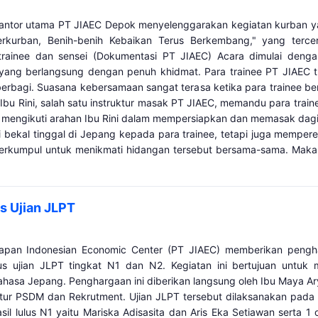
kantor utama PT JIAEC Depok menyelenggarakan kegiatan kurban
kurban, Benih-benih Kebaikan Terus Berkembang," yang tercer
rainee dan sensei (Dokumentasi PT JIAEC) Acara dimulai denga
yang berlangsung dengan penuh khidmat. Para trainee PT JIAEC tu
 berbagi. Suasana kebersamaan sangat terasa ketika para trainee
bu Rini, salah satu instruktur masak PT JIAEC, memandu para trai
e mengikuti arahan Ibu Rini dalam mempersiapkan dan memasak dagi
ekal tinggal di Jepang kepada para trainee, tetapi juga mempere
 berkumpul untuk menikmati hidangan tersebut bersama-sama. Maka
s Ujian JLPT
apan Indonesian Economic Center (PT JIAEC) memberikan pengh
us ujian JLPT tingkat N1 dan N2. Kegiatan ini bertujuan untuk 
sa Jepang. Penghargaan ini diberikan langsung oleh Ibu Maya Arya
ur PSDM dan Rekrutment. Ujian JLPT tersebut dilaksanakan pada 
il lulus N1 yaitu Mariska Adisasita dan Aris Eka Setiawan serta 1 