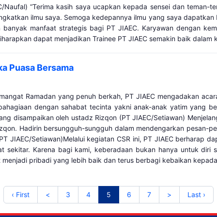
IAEC/Naufal) “Terima kasih saya ucapkan kepada sensei dan teman-
ngkatkan ilmu saya. Semoga kedepannya ilmu yang saya dapatkan bi
an banyak manfaat strategis bagi PT JIAEC. Karyawan dengan k
ni diharapkan dapat menjadikan Trainee PT JIAEC semakin baik dal
ka Puasa Bersama
mangat Ramadan yang penuh berkah, PT JIAEC mengadakan acara b
bahagiaan dengan sahabat tecinta yakni anak-anak yatim yang b
yang disampaikan oleh ustadz Rizqon (PT JIAEC/Setiawan) Menjela
izqon. Hadirin bersungguh-sungguh dalam mendengarkan pesan-pe
PT JIAEC/Setiawan)Melalui kegiatan CSR ini, PT JIAEC berharap dap
sekitar. Karena bagi kami, keberadaan bukan hanya untuk diri sen
njadi pribadi yang lebih baik dan terus berbagi kebaikan kepada ora
‹ First
<
3
4
5
6
7
>
Last ›