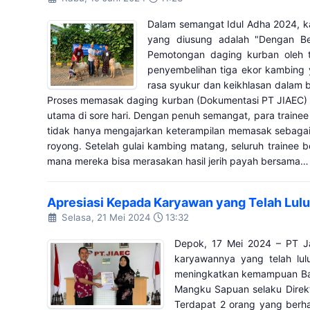
Dalam semangat Idul Adha 2024, 
yang diusung adalah "Dengan Ber
Pemotongan daging kurban oleh t
penyembelihan tiga ekor kambing 
rasa syukur dan keikhlasan dalam
Proses memasak daging kurban (Dokumentasi PT JIAEC) I
utama di sore hari. Dengan penuh semangat, para traine
tidak hanya mengajarkan keterampilan memasak sebagai b
royong. Setelah gulai kambing matang, seluruh trainee
mana mereka bisa merasakan hasil jerih payah bersama…
Apresiasi Kepada Karyawan yang Telah Lulu
Selasa, 21 Mei 2024
13:32
Depok, 17 Mei 2024 – PT J
karyawannya yang telah lul
meningkatkan kemampuan Baha
Mangku Sapuan selaku Direkt
Terdapat 2 orang yang berhas