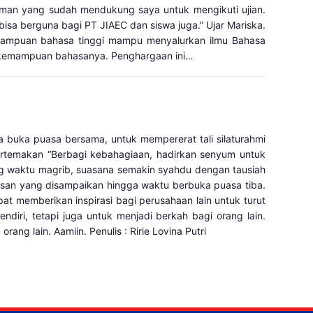
teman yang sudah mendukung saya untuk mengikuti ujian.
sa berguna bagi PT JIAEC dan siswa juga.” Ujar Mariska.
emampuan bahasa tinggi mampu menyalurkan ilmu Bahasa
am kemampuan bahasanya. Penghargaan ini…
uka puasa bersama, untuk mempererat tali silaturahmi
ertemakan “Berbagi kebahagiaan, hadirkan senyum untuk
ng waktu magrib, suasana semakin syahdu dengan tausiah
san yang disampaikan hingga waktu berbuka puasa tiba.
at memberikan inspirasi bagi perusahaan lain untuk turut
diri, tetapi juga untuk menjadi berkah bagi orang lain.
ng lain. Aamiin. Penulis : Ririe Lovina Putri