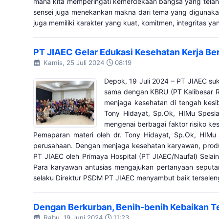
mana kita memperingati kemerdekaan bangsa yang telah di
sensei juga menekankan makna dari tema yang digunakan
juga memiliki karakter yang kuat, komitmen, integritas ya
PT JIAEC Gelar Edukasi Kesehatan Kerja Be
Kamis, 25 Juli 2024
08:19
Depok, 19 Juli 2024 – PT JIAEC su
sama dengan KBRU (PT Kalibesar R
menjaga kesehatan di tengah kesi
Tony Hidayat, Sp.Ok, HIMu Spesia
mengenai berbagai faktor risiko ke
Pemaparan materi oleh dr. Tony Hidayat, Sp.Ok, HIMu 
perusahaan. Dengan menjaga kesehatan karyawan, produk
PT JIAEC oleh Primaya Hospital (PT JIAEC/Naufal) Selai
Para karyawan antusias mengajukan pertanyaan seputar
selaku Direktur PSDM PT JIAEC menyambut baik tersele
Dengan Berkurban, Benih-benih Kebaikan 
Rabu, 19 Juni 2024
11:23