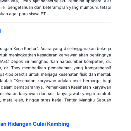
wan kita,” ucap Ajat sensei selaku Pembina upacara. Ajat
liki pengetahuan dan keterampilan yang mumpuni, tetapi
rapkan agar para siswa PT…
l
ungan Kerja Kantor”. Acara yang diselenggarakan bekerja
 untuk meningkatkan kesadaran karyawan akan pentingnya
JIAEC Depok ini menghadirkan narasumber kompeten, dr.
nya, dr. Tony memberikan pemahaman yang komprehensif
ps-tips praktis untuk menjaga kesehatan fisik dan mental.
Naufal) “Kesehatan karyawan adalah aset berharga bagi
ony dalam pemaparannya. Pemeriksaan Kesehatan karyawan
esehatan karyawan dan sesi tanya jawab yang interaktif.
 mata lelah, hingga stres kerja. Tenten Mangku Sapuan
an Hidangan Gulai Kambing