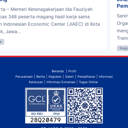
Pemagangan ke Jepang CSPK Juni 2023
Senin, 13 Maret 2023. PT JIAEC selaku Sending
Organization program pemagangan ke Jepang
mengadakan sosialisasi kepada orang tua calon
Trainee keberangkatan…
Kegiatan
Beranda
Profil
Perusahaan
Berita
Kegiatan
Galeri
Pendaftaran
Informasi
Kelulusan
Informasi Extrainee
Tugas Online