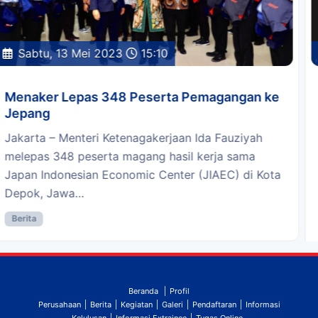
Jumat, 24 Maret 2023
15:17
Beri Pemahaman ke Orang Tua Trainee, PT
JIAEC Mengadakan Sosialisasi Program
Pemagangan ke Jepang CSPK Juni 2023
Senin, 13 Maret 2023. PT JIAEC selaku Sending
Organization program pemagangan ke Jepang
mengadakan sosialisasi kepada orang tua calon
Trainee keberangkatan…
Kegiatan
Beranda
Profil