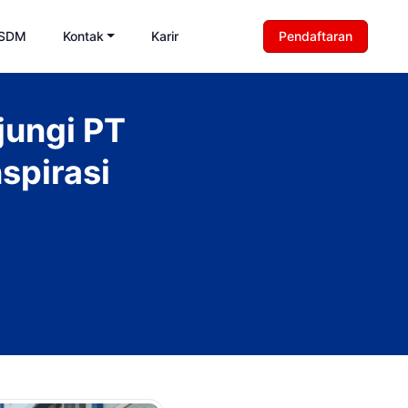
 SDM
Kontak
Karir
Pendaftaran
jungi PT
spirasi