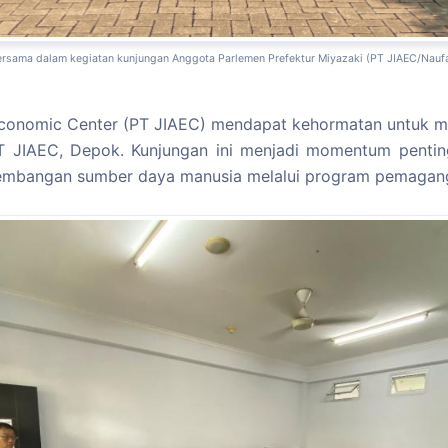
ersama dalam kegiatan kunjungan Anggota Parlemen Prefektur Miyazaki (PT JIAEC/Naufal
conomic Center (PT JIAEC) mendapat kehormatan untuk me
PT JIAEC, Depok. Kunjungan ini menjadi momentum penti
gembangan sumber daya manusia melalui program pemagang